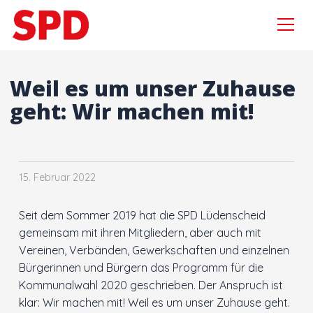
Menü
Zur Navigation springen
Zum Inhalt springen
×
Weil es um unser Zuhause
geht: Wir machen mit!
Suchen
nach:
Aktuelles
15. Februar 2022
Sebastian Wagemeyer
Seit dem Sommer 2019 hat die SPD Lüdenscheid
Gordan Dudas MdL
gemeinsam mit ihren Mitgliedern, aber auch mit
Vereinen, Verbänden, Gewerkschaften und einzelnen
Wahlprogramm
Bürgerinnen und Bürgern das Programm für die
Kommunalwahl 2020 geschrieben. Der Anspruch ist
klar: Wir machen mit! Weil es um unser Zuhause geht.
Kooperationsvertrag