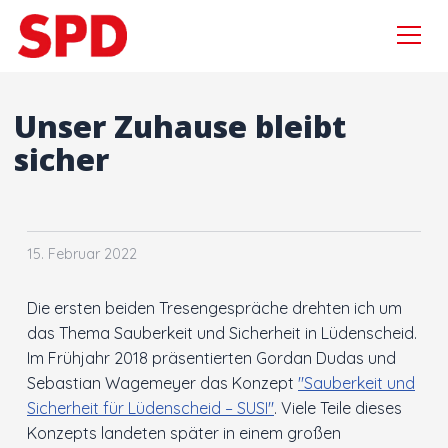
Menü
Zur Navigation springen
Zum Inhalt springen
×
Unser Zuhause bleibt
sicher
Suchen
nach:
Aktuelles
15. Februar 2022
Sebastian Wagemeyer
Die ersten beiden Tresengespräche drehten ich um
Gordan Dudas MdL
das Thema Sauberkeit und Sicherheit in Lüdenscheid.
Im Frühjahr 2018 präsentierten Gordan Dudas und
Wahlprogramm
Sebastian Wagemeyer das Konzept
"Sauberkeit und
Sicherheit für Lüdenscheid – SUSI"
. Viele Teile dieses
Konzepts landeten später in einem großen
Kooperationsvertrag