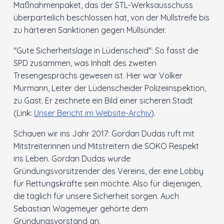
Maßnahmenpaket, das der STL-Werksausschuss
überparteilich beschlossen hat, von der Müllstreife bis
Innenstadt
zu härteren Sanktionen gegen Müllsünder.
Der Ortsverein
"Gute Sicherheitslage in Lüdenscheid": So fasst die
SPD zusammen, was Inhalt des zweiten
Ratsfraktion
Tresengesprächs gewesen ist. Hier war Volker
Murmann, Leiter der Lüdenscheider Polizeiinspektion,
zu Gast. Er zeichnete ein Bild einer sicheren Stadt
Arbeitsgemeinschaften
(Link:
Unser Bericht im Website-Archiv
).
Kontakt
Schauen wir ins Jahr 2017: Gordan Dudas ruft mit
Mitstreiterinnen und Mitstreitern die SOKO Respekt
ins Leben. Gordan Dudas wurde
Gründungsvorsitzender des Vereins, der eine Lobby
für Rettungskräfte sein möchte. Also für diejenigen,
die täglich für unsere Sicherheit sorgen. Auch
Sebastian Wagemeyer gehörte dem
Gründungsvorstand an.