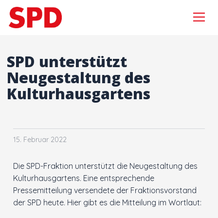
Menü
Zur Navigation springen
Zum Inhalt springen
×
SPD unterstützt
Neugestaltung des
Kulturhausgartens
Suchen
nach:
Aktuelles
Sebastian Wagemeyer
15. Februar 2022
Gordan Dudas MdL
Die SPD-Fraktion unterstützt die Neugestaltung des
Kulturhausgartens. Eine entsprechende
Wahlprogramm
Pressemitteilung versendete der Fraktionsvorstand
der SPD heute. Hier gibt es die Mitteilung im Wortlaut:
Kooperationsvertrag