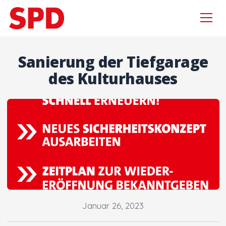
Menü
Zur Navigation springen
Zum Inhalt springen
×
Sanierung der Tiefgarage
des Kulturhauses
Suchen
nach:
Aktuelles
Sebastian Wagemeyer
Gordan Dudas MdL
Wahlprogramm
Januar 26, 2023
Kooperationsvertrag