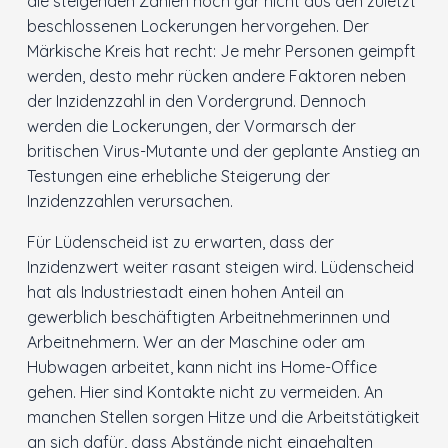
die steigenden Zahlen noch gar nicht aus den zuletzt
beschlossenen Lockerungen hervorgehen. Der
Innenstadt
Märkische Kreis hat recht: Je mehr Personen geimpft
werden, desto mehr rücken andere Faktoren neben
Der Ortsverein
der Inzidenzzahl in den Vordergrund. Dennoch
werden die Lockerungen, der Vormarsch der
Ratsfraktion
britischen Virus-Mutante und der geplante Anstieg an
Testungen eine erhebliche Steigerung der
Inzidenzzahlen verursachen.
Arbeitsgemeinschaften
Für Lüdenscheid ist zu erwarten, dass der
Kontakt
Inzidenzwert weiter rasant steigen wird. Lüdenscheid
hat als Industriestadt einen hohen Anteil an
gewerblich beschäftigten Arbeitnehmerinnen und
Arbeitnehmern. Wer an der Maschine oder am
Hubwagen arbeitet, kann nicht ins Home-Office
gehen. Hier sind Kontakte nicht zu vermeiden. An
manchen Stellen sorgen Hitze und die Arbeitstätigkeit
an sich dafür, dass Abstände nicht eingehalten