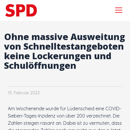
Menü
Zur Navigation springen
Zum Inhalt springen
×
Ohne massive Ausweitung
von Schnelltestangeboten
keine Lockerungen und
Suchen
Schulöffnungen
nach:
Aktuelles
Sebastian Wagemeyer
15. Februar 2022
Gordan Dudas MdL
Am Wochenende wurde für Lüdenscheid eine COVID-
Wahlprogramm
Sieben-Tages-Inzidenz von über 200 verzeichnet. Die
Zahlen steigen rasant an. Dabei ist zu vermuten, dass
Kooperationsvertrag