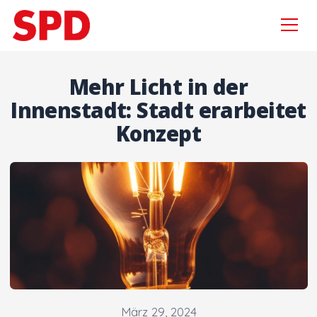
Menü
Zur Navigation springen
Zum Inhalt springen
×
Mehr Licht in der
Innenstadt: Stadt erarbeitet
Konzept
Suchen
nach:
Aktuelles
Sebastian Wagemeyer
Gordan Dudas MdL
Wahlprogramm
Kooperationsvertrag
März 29, 2024