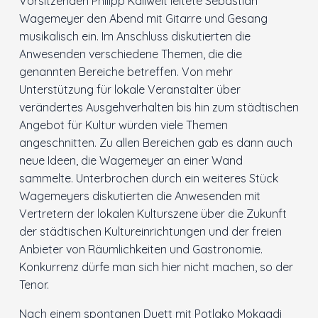
Vorsitzenden Philipp Kallweit leitete Sebastian
Wagemeyer den Abend mit Gitarre und Gesang
Innenstadt
musikalisch ein. Im Anschluss diskutierten die
Anwesenden verschiedene Themen, die die
Der Ortsverein
genannten Bereiche betreffen. Von mehr
Unterstützung für lokale Veranstalter über
Ratsfraktion
verändertes Ausgehverhalten bis hin zum städtischen
Angebot für Kultur würden viele Themen
angeschnitten. Zu allen Bereichen gab es dann auch
Arbeitsgemeinschaften
neue Ideen, die Wagemeyer an einer Wand
sammelte. Unterbrochen durch ein weiteres Stück
Kontakt
Wagemeyers diskutierten die Anwesenden mit
Vertretern der lokalen Kulturszene über die Zukunft
der städtischen Kultureinrichtungen und der freien
Anbieter von Räumlichkeiten und Gastronomie.
Konkurrenz dürfe man sich hier nicht machen, so der
Tenor.
Nach einem spontanen Duett mit Potlako Mokgadi