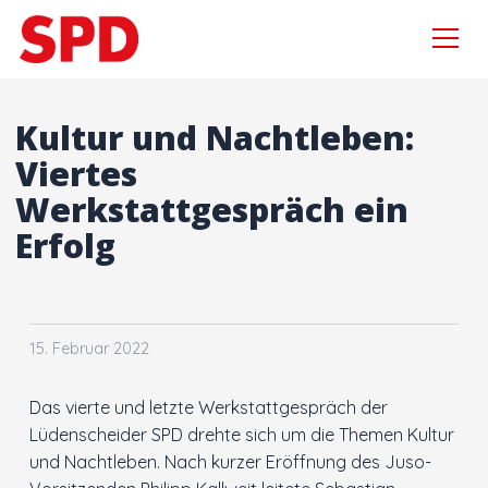
Menü
Zur Navigation springen
Zum Inhalt springen
×
Kultur und Nachtleben:
Viertes
Werkstattgespräch ein
Suchen
Erfolg
nach:
Aktuelles
Sebastian Wagemeyer
15. Februar 2022
Gordan Dudas MdL
Das vierte und letzte Werkstattgespräch der
Wahlprogramm
Lüdenscheider SPD drehte sich um die Themen Kultur
und Nachtleben. Nach kurzer Eröffnung des Juso-
Kooperationsvertrag