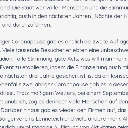
gend. Die Stadt war voller Menschen und die Stimmu
gerichtig, auch in den nächsten Jahren ,,Nächte der K
n und durchzuführen.
iger Coronapause gab es endlich die zweite Auflag
s. Viele tausende Besucher erlebten eine unbeschwe
dion. Tolle Stimmung, gute Acts, was will man mehr.
 Event zu etablieren, indem die Finanzierung auch mi
e nächsten drei Jahre gesichert ist, ist da ein kons
 ebenfalls zweijähriger Coronapause gab es in dies
adtfest. Trotz mäßigem Wetters, bei einem Septemb
cht unüblich, zog es dennoch viele Menschen auf den
 Darüber hinaus gab es wieder den Firmenlauf, das 
Bürgervereins Lenneteich und viele andere mehr. All
erlich unvollständige Auflistung von Aktivitäten zei