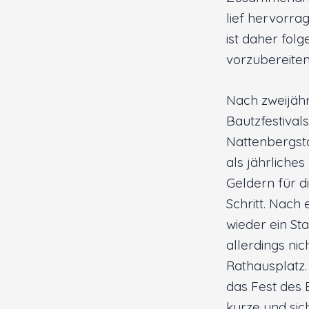
lief hervorra
ist daher fol
vorzubereite
Nach zweijähr
Bautzfestival
Nattenbergsta
als jährliches
Geldern für di
Schritt. Nach
wieder ein St
allerdings ni
Rathausplatz.
das Fest des 
kurze und sich