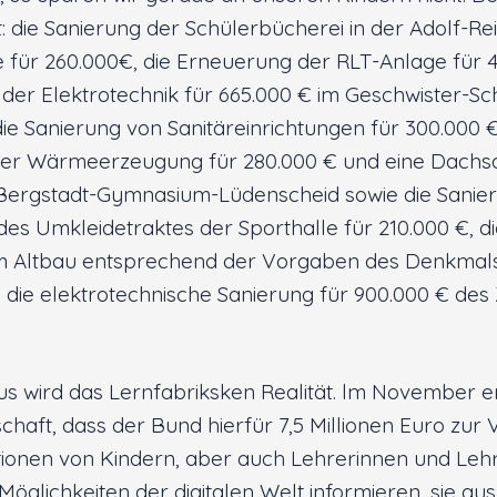
: die Sanierung der Schülerbücherei in der Adolf-Re
für 260.000€, die Erneuerung der RLT-Anlage für 
 der Elektrotechnik für 665.000 € im Geschwister-Sch
e Sanierung von Sanitäreinrichtungen für 300.000 €
er Wärmeerzeugung für 280.000 € und eine Dachsa
 Bergstadt-Gymnasium-Lüdenscheid sowie die Sanie
es Umkleidetraktes der Sporthalle für 210.000 €, 
im Altbau entsprechend der Vorgaben des Denkmals
 die elektrotechnische Sanierung für 900.000 € des
s wird das Lernfabriksken Realität. lm November e
schaft, dass der Bund hierfür 7,5 Millionen Euro zur
ationen von Kindern, aber auch Lehrerinnen und Lehr
Möglichkeiten der digitalen Welt informieren, sie au