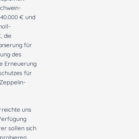
ichwein-
440.000 € und
oll-
, die
nierung für
rung des
die Erneuerung
chutzes für
 Zeppelin-
rreichte uns
 Verfügung
er sollen sich
sprobieren