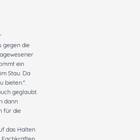
r
 gegen die
 dagewesener
kommt ein
 im Stau. Da
 bieten.".
auch geglaubt.
n dann
 für die
auf das Halten
 Fachkräften.