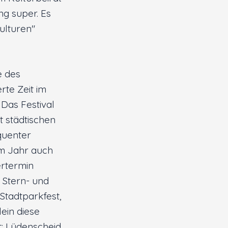
ng super. Es
ulturen"
e des
rte Zeit im
 Das Festival
t städtischen
equenter
em Jahr auch
ertermin
 Stern- und
Stadtparkfest,
ein diese
gt: Lüdenscheid