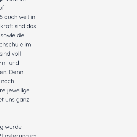
uf
5 auch weit in
kraft sind das
sowie die
chschule im
ind voll
ern- und
den. Denn
 noch
re jeweilige
et uns ganz
ng wurde
flasterung im