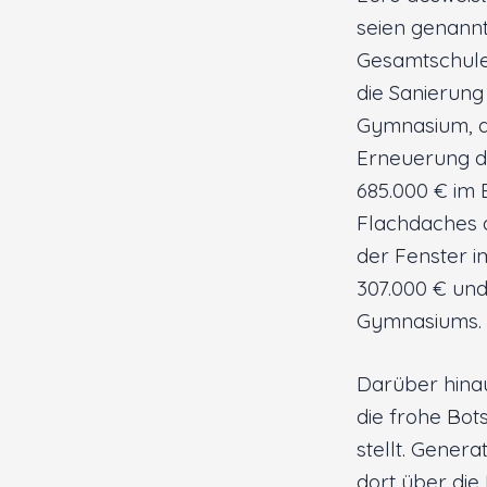
seien genannt
Gesamtschule 
die Sanierung
Gymnasium, di
Erneuerung d
685.000 € im
Flachdaches d
der Fenster 
307.000 € und
Gymnasiums.
Darüber hinau
die frohe Bot
stellt. Gener
dort über die 