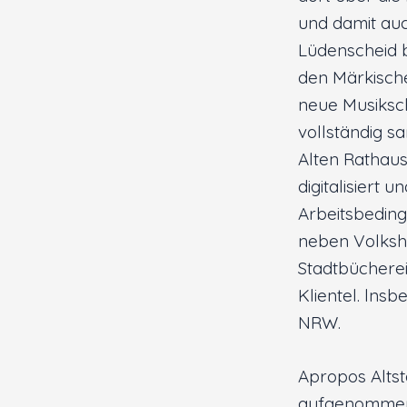
und damit auc
Lüdenscheid b
den Märkischen
neue Musiksc
vollständig 
Alten Rathau
digitalisiert
Arbeitsbeding
neben Volksho
Stadtbücherei
Klientel. lns
NRW.
Apropos Altst
aufgenommen 