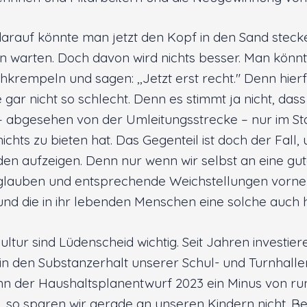
darauf könnte man jetzt den Kopf in den Sand steck
n warten. Doch davon wird nichts besser. Man könn
krempeln und sagen: ,,Jetzt erst recht." Denn hierfü
gar nicht so schlecht. Denn es stimmt ja nicht, dass
 abgesehen von der Umleitungsstrecke – nur im St
chts zu bieten hat. Das Gegenteil ist doch der Fall, u
den aufzeigen. Denn nur wenn wir selbst an eine gut
glauben und entsprechende Weichstellungen vorne
nd die in ihr lebenden Menschen eine solche auch 
ltur sind Lüdenscheid wichtig. Seit Jahren investier
h in den Substanzerhalt unserer Schul- und Turnhall
 der Haushaltsplanentwurf 2023 ein Minus von run
, so sparen wir gerade an unseren Kindern nicht. Bei