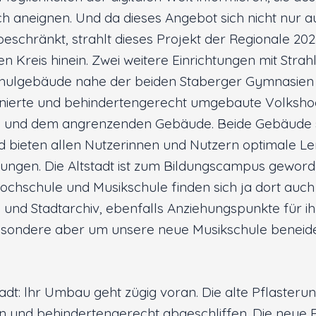
h aneignen. Und da dieses Angebot sich nicht nur a
eschränkt, strahlt dieses Projekt der Regionale 202
 Kreis hinein. Zwei weitere Einrichtungen mit Strahl
hulgebäude nahe der beiden Staberger Gymnasien 
sanierte und behindertengerecht umgebaute Volksho
s und dem angrenzenden Gebäude. Beide Gebäude s
 und bieten allen Nutzerinnen und Nutzern optimale L
ungen. Die Altstadt ist zum Bildungscampus gewor
chschule und Musikschule finden sich ja dort auch
 und Stadtarchiv, ebenfalls Anziehungspunkte für ih
besondere aber um unsere neue Musikschule beneid
adt: lhr Umbau geht zügig voran. Die alte Pflasteru
und behindertengerecht abgeschliffen. Die neue P