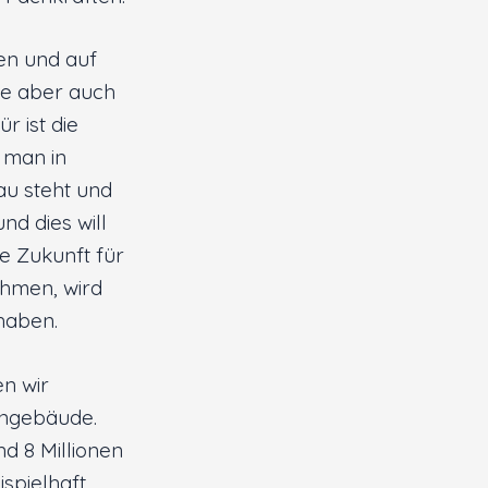
en und auf
te aber auch
r ist die
 man in
au steht und
nd dies will
e Zukunft für
hmen, wird
haben.
en wir
engebäude.
d 8 Millionen
spielhaft