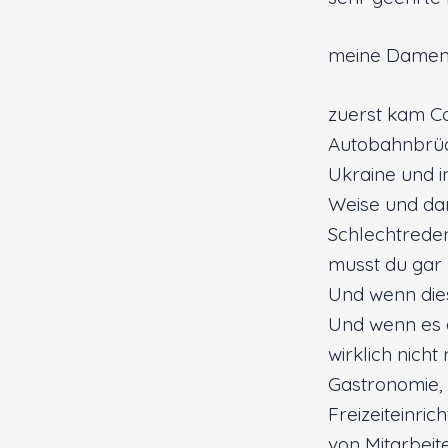
meine Damen
zuerst kam C
Autobahnbrüc
Ukraine und i
Weise und dam
Schlechtreden
musst du gar 
Und wenn dies 
Und wenn es 
wirklich nich
Gastronomie, d
Freizeiteinri
von Mitarbeit