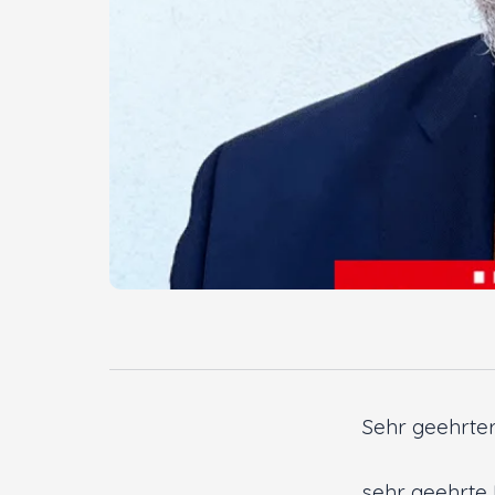
Innenstadt
Der Ortsverein
Ratsfraktion
Arbeitsgemeinschaften
Kontakt
Sehr geehrte
sehr geehrte 