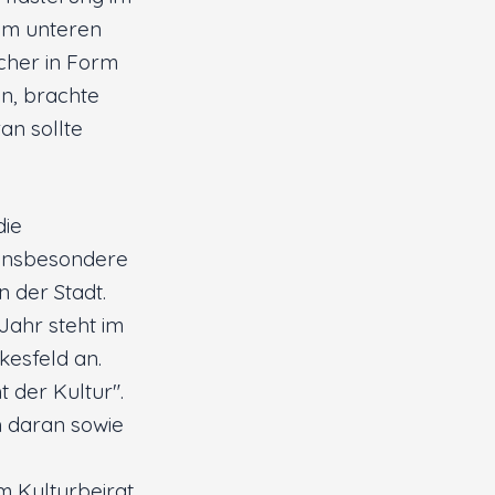
 im unteren
cher in Form
n, brachte
an sollte
die
 insbesondere
 der Stadt.
Jahr steht im
esfeld an.
t der Kultur".
h daran sowie
 Kulturbeirat