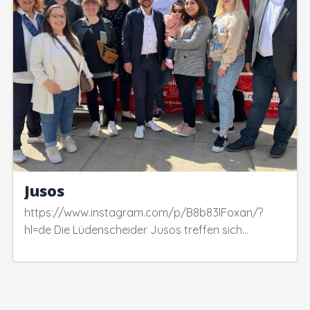
Jusos
https://www.instagram.com/p/B8b83lFoxan/?
hl=de Die Lüdenscheider Jusos treffen sich…