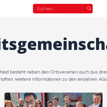
Suchen
Eingabetaste
nach:
zum
Suchen,
Escape
itsgemeinsch
zum
Abbrechen
heid besteht neben den Ortsvereinen auch aus drei
aften. Weitere Informationen zu den einzelnen AGs g